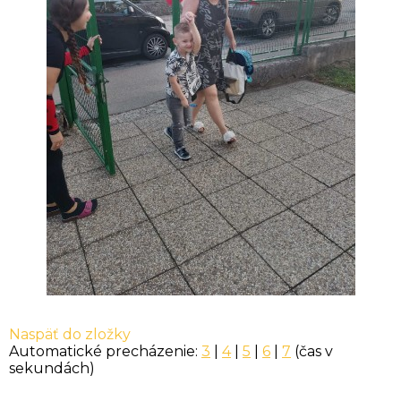
Naspäť do zložky
Automatické precházenie:
3
|
4
|
5
|
6
|
7
(čas v
sekundách)