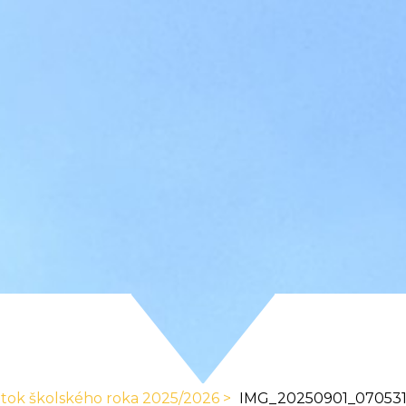
atok školského roka 2025/2026
IMG_20250901_07053