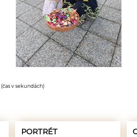
(čas v sekundách)
PORTRÉT