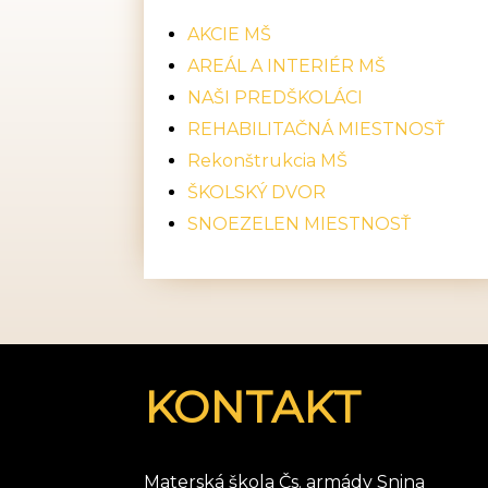
AKCIE MŠ
AREÁL A INTERIÉR MŠ
NAŠI PREDŠKOLÁCI
REHABILITAČNÁ MIESTNOSŤ
Rekonštrukcia MŠ
ŠKOLSKÝ DVOR
SNOEZELEN MIESTNOSŤ
KONTAKT
Materská škola Čs. armády Snina