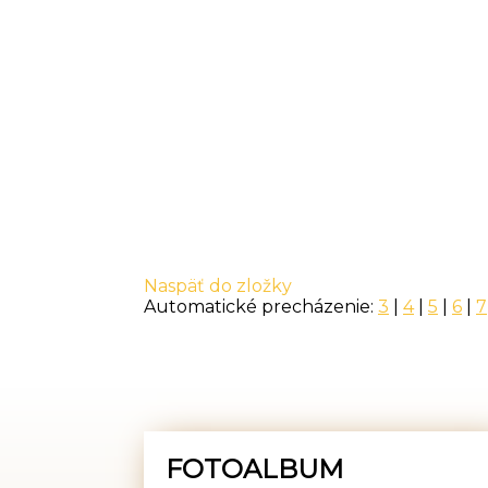
Naspäť do zložky
Automatické precházenie:
3
|
4
|
5
|
6
|
7
FOTOALBUM