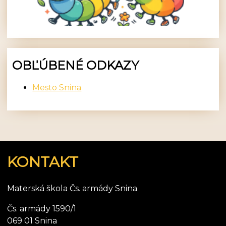
OBĽÚBENÉ ODKAZY
Mesto Snina
KONTAKT
Materská škola Čs. armády Snina
Čs. armády 1590/1
069 01 Snina