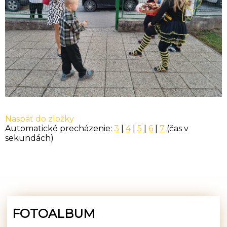
Naspäť do zložky
Automatické precházenie:
3
|
4
|
5
|
6
|
7
(čas v
sekundách)
FOTOALBUM