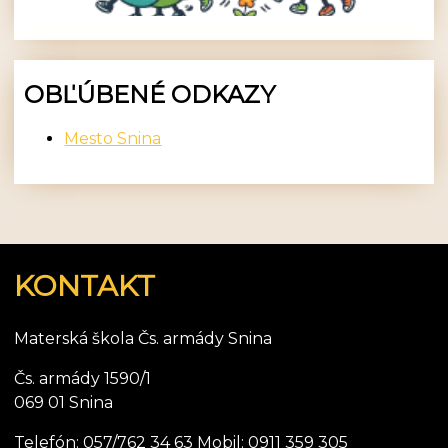
OBĽÚBENÉ ODKAZY
Mesto Snina
KONTAKT
Materská škola Čs. armády Snina
Čs. armády 1590/1
069 01 Snina
Telefón: 057/762 34 63 Mobil: 0911 359 305