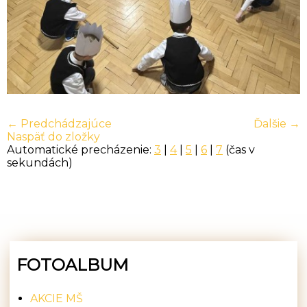
← Predchádzajúce
Ďalšie →
Naspäť do zložky
Automatické precházenie:
3
|
4
|
5
|
6
|
7
(čas v
sekundách)
FOTOALBUM
AKCIE MŠ