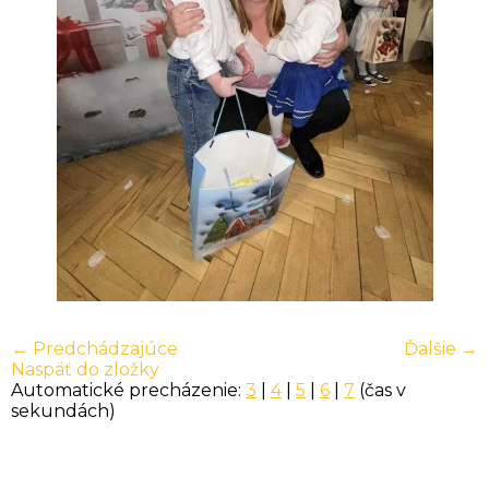
← Predchádzajúce
Ďalšie →
Naspäť do zložky
Automatické precházenie:
3
|
4
|
5
|
6
|
7
(čas v
sekundách)