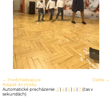
← Predchádzajúce
Ďalšie →
Naspäť do zložky
Automatické precházenie:
3
|
4
|
5
|
6
|
7
(čas v
sekundách)