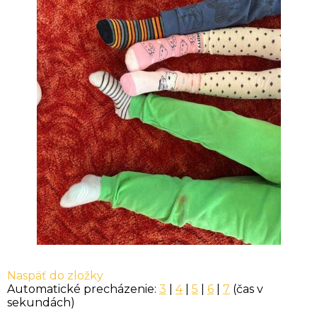
Naspäť do zložky
Automatické precházenie:
3
|
4
|
5
|
6
|
7
(čas v
sekundách)