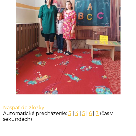
Naspäť do zložky
Automatické precházenie:
3
|
4
|
5
|
6
|
7
(čas v
sekundách)