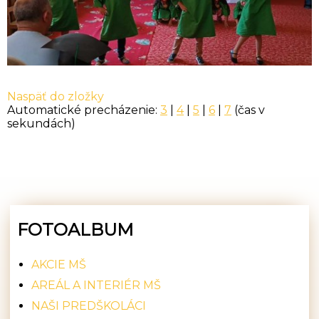
Naspäť do zložky
Automatické precházenie:
3
|
4
|
5
|
6
|
7
(čas v
sekundách)
FOTOALBUM
AKCIE MŠ
AREÁL A INTERIÉR MŠ
NAŠI PREDŠKOLÁCI