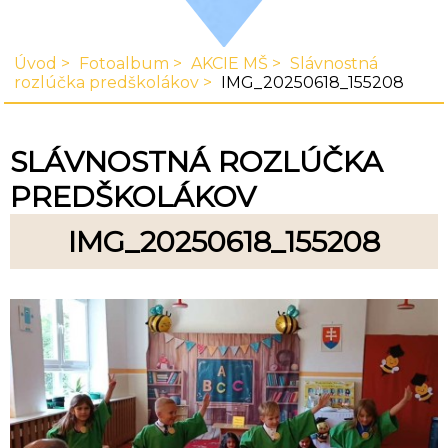
Úvod
Fotoalbum
AKCIE MŠ
Slávnostná
rozlúčka predškolákov
IMG_20250618_155208
SLÁVNOSTNÁ ROZLÚČKA
PREDŠKOLÁKOV
IMG_20250618_155208