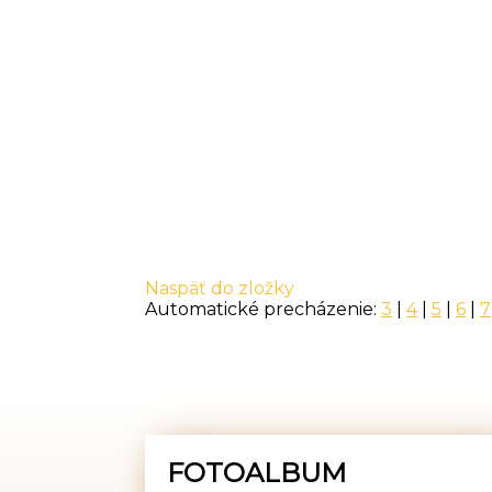
Naspäť do zložky
Automatické precházenie:
3
|
4
|
5
|
6
|
7
FOTOALBUM