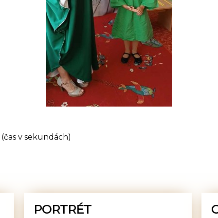
(čas v sekundách)
PORTRÉT