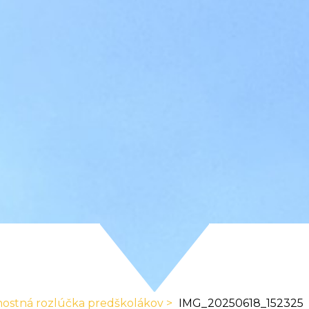
nostná rozlúčka predškolákov
IMG_20250618_152325