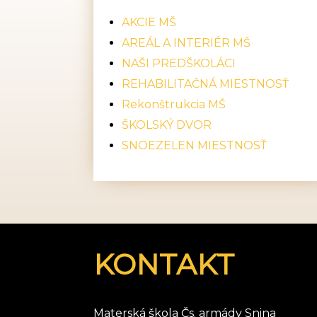
AKCIE MŠ
AREÁL A INTERIÉR MŠ
NAŠI PREDŠKOLÁCI
REHABILITAČNÁ MIESTNOSŤ
Rekonštrukcia MŠ
ŠKOLSKÝ DVOR
SNOEZELEN MIESTNOSŤ
KONTAKT
Materská škola Čs. armády Snina