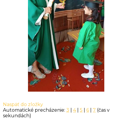
Naspäť do zložky
Automatické precházenie:
3
|
4
|
5
|
6
|
7
(čas v
sekundách)