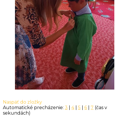
Naspäť do zložky
Automatické precházenie:
3
|
4
|
5
|
6
|
7
(čas v
sekundách)