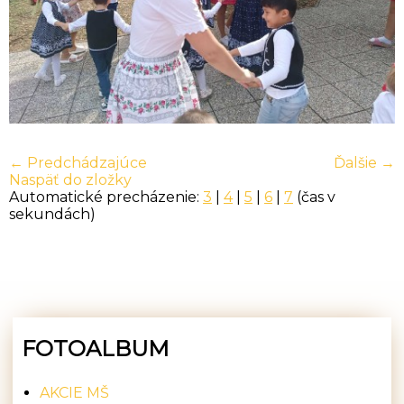
← Predchádzajúce
Ďalšie →
Naspäť do zložky
Automatické precházenie:
3
|
4
|
5
|
6
|
7
(čas v
sekundách)
FOTOALBUM
AKCIE MŠ