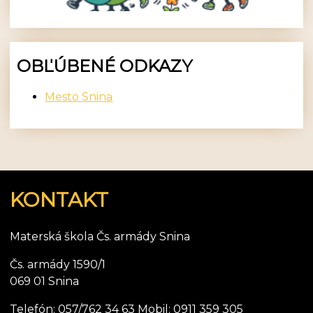
OBĽÚBENÉ ODKAZY
Mesto Snina
KONTAKT
Materská škola Čs. armády Snina
Čs. armády 1590/1
069 01 Snina
Telefón: 057/762 34 63 Mobil: 0911 359 305