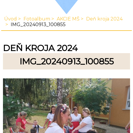
Úvod
Fotoalbum
AKCIE MŠ
Deň kroja 2024
IMG_20240913_100855
DEŇ KROJA 2024
IMG_20240913_100855