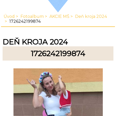
Úvod
Fotoalbum
AKCIE MŠ
Deň kroja 2024
1726242199874
DEŇ KROJA 2024
1726242199874