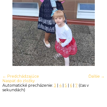
← Predchádzajúce
Ďalšie →
Naspäť do zložky
Automatické precházenie:
3
|
4
|
5
|
6
|
7
(čas v
sekundách)