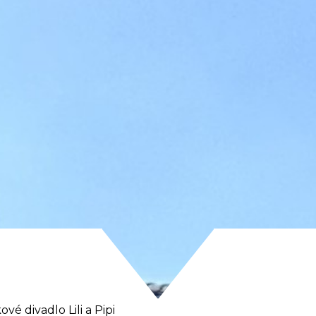
vé divadlo Lili a Pipi